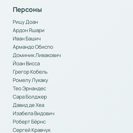
Персоны
Рицу Доан
Ардон Яшари
Иван Башич
Армандо Обиспо
Доминик Ливакович
Йоан Висса
Грегор Кобель
Ромелу Лукаку
Тео Эрнандес
Сара Болджер
Давид де Хеа
Изабела Видович
Роберт Бёрнс
Сергей Кравчук