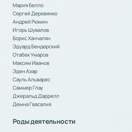
Мария Белло
Сергей Деревянко
Андрей Рюмин
Игорь Шувалов
Борис Ханчалян
Эдуард Бендерский
Отабек Умаров
Максим Иванов
Эден Азар
Сауль Альварес
Саммер Глау
Джеральд Даррелл
Демна Гвасалия
Роды деятельности