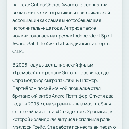
награду Critics Choice Award от ассоциации
вещательных кинокритиков и приз чикагской
ассоциации как самая многообещающая
исполнительница года. Актриса также
номинировалась на премии Independent Spirit
Award, Satellite Award и Гильдии киноактёров
США.
В 2006 году вышел шпионский фильм
«Громобой» по роману Энтони Горовица, где
Сара Болджер сыграла Сабину Плэжер.
Партнёром по съёмочной площадке стал
британский актёр Алекс Петтифер. Спустя два
года, в 2008-м, на экраны вышла масштабная
фэнтезийная лента «Спайдервик: Хроники», в
которой ирландская актриса исполнила роль
Мэллори Грейс. Эта работа принесла ей первую