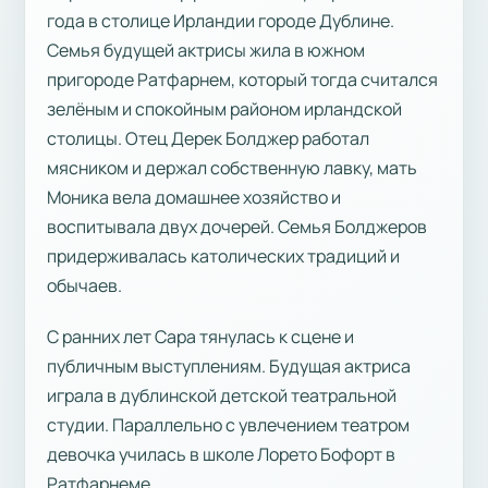
года в столице Ирландии городе Дублине.
Семья будущей актрисы жила в южном
пригороде Ратфарнем, который тогда считался
зелёным и спокойным районом ирландской
столицы. Отец Дерек Болджер работал
мясником и держал собственную лавку, мать
Моника вела домашнее хозяйство и
воспитывала двух дочерей. Семья Болджеров
придерживалась католических традиций и
обычаев.
С ранних лет Сара тянулась к сцене и
публичным выступлениям. Будущая актриса
играла в дублинской детской театральной
студии. Параллельно с увлечением театром
девочка училась в школе Лорето Бофорт в
Ратфарнеме.