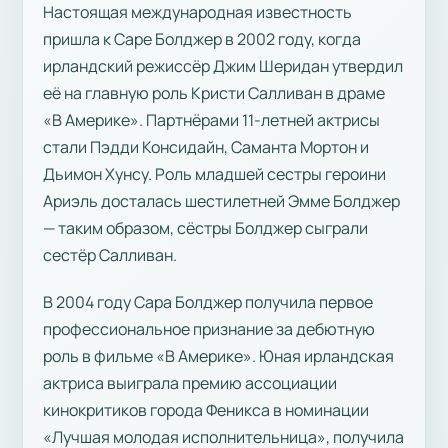
Настоящая международная известность
пришла к Саре Болджер в 2002 году, когда
ирландский режиссёр Джим Шеридан утвердил
её на главную роль Кристи Салливан в драме
«В Америке». Партнёрами 11-летней актрисы
стали Пэдди Консидайн, Саманта Мортон и
Дьимон Хунсу. Роль младшей сестры героини
Ариэль досталась шестилетней Эмме Болджер
— таким образом, сёстры Болджер сыграли
сестёр Салливан.
В 2004 году Сара Болджер получила первое
профессиональное признание за дебютную
роль в фильме «В Америке». Юная ирландская
актриса выиграла премию ассоциации
кинокритиков города Феникса в номинации
«Лучшая молодая исполнительница», получила