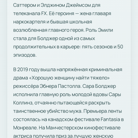
Саттером и Элджином Джеймсом для
телеканала FX. Её героиня — жена главаря
наркокартеля и бывшая школьная
возлюбленная главного героя. Роль Эмили
стала для Болджер одной из самых
продолжительных в карьере: пять сезонов и 50
эпизодов.
В 2019 году вышла напряжённая криминальная
драма «Хорошую женщину найти тяжело»
режиссёра Эбнера Пастолла. Сара Болджер
исполнила главную роль молодой вдовы Сары
Коллинз, отчаянно пытающейся раскрыть
таинственное убийство мужа. Премьера ленты
состоялась на канадском фестивале Fantasia в
Монреале. На Манчестерском кинофестивале
актриса получила приз за лучшую женскую