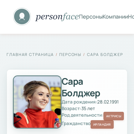
Персоны
Компании
Н
ГЛАВНАЯ СТРАНИЦА
ПЕРСОНЫ
САРА БОЛДЖЕР
Сара
Болджер
Дата рождения:
28.02.1991
Возраст:
35 лет
Род деятельности:
АКТРИСЫ
Гражданство
ИРЛАНДИЯ