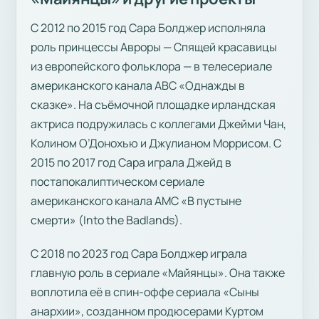
С 2012 по 2015 год Сара Болджер исполняла
роль принцессы Авроры — Спящей красавицы
из европейского фольклора — в телесериале
американского канала ABC «Однажды в
сказке». На съёмочной площадке ирландская
актриса подружилась с коллегами Джейми Чан,
Колином О’Донохью и Джулианом Моррисом. С
2015 по 2017 год Сара играла Джейд в
постапокалиптическом сериале
американского канала AMC «В пустыне
смерти» (Into the Badlands).
С 2018 по 2023 год Сара Болджер играла
главную роль в сериале «Майянцы». Она также
воплотила её в спин-оффе сериала «Сыны
анархии», созданном продюсерами Куртом