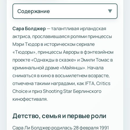
Содержание
▼
Сара Болджер
— талантливая ирландская
актриса, прославившаяся ролями принцессы
Мэри Тюдор в историческом сериале
«Тюдоры», принцессы Авроры в фэнтезийном
проекте «Однажды в сказке» и Эмили Томас в
криминальной драме «Майянцы». Начала
сниматься в кино в восьмилетнем возрасте,
отмечена такими наградами, как IFTA, Critics
Choice и приз Shooting Star Берлинского
кинофестиваля.
Детство, семья и первые роли
Сара Ли Болджер родилась 28 февраля 1991