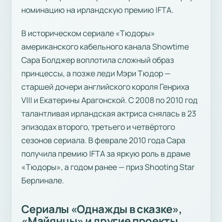
номинацию на ирландскую премию IFTA.
В историческом сериале «Тюдоры»
американского кабельного канала Showtime
Сара Болджер воплотила сложный образ
принцессы, а позже леди Мэри Тюдор —
старшей дочери английского короля Генриха
VIII и Екатерины Арагонской. С 2008 по 2010 год
талантливая ирландская актриса снялась в 23
эпизодах второго, третьего и четвёртого
сезонов сериала. В феврале 2010 года Сара
получила премию IFTA за яркую роль в драме
«Тюдоры», а годом ранее — приз Shooting Star
Берлинале.
Сериалы «Однажды в сказке»,
«Майянцы» и другие проекты