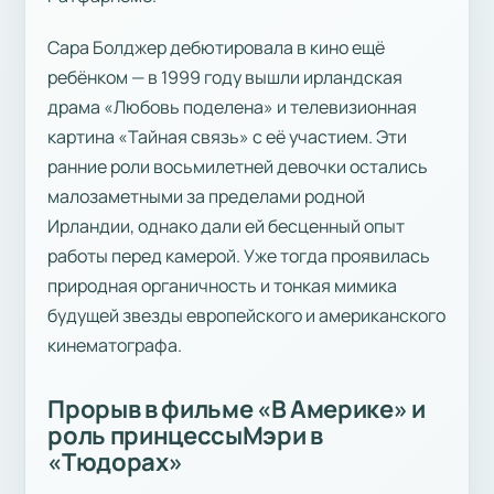
Сара Болджер дебютировала в кино ещё
ребёнком — в 1999 году вышли ирландская
драма «Любовь поделена» и телевизионная
картина «Тайная связь» с её участием. Эти
ранние роли восьмилетней девочки остались
малозаметными за пределами родной
Ирландии, однако дали ей бесценный опыт
работы перед камерой. Уже тогда проявилась
природная органичность и тонкая мимика
будущей звезды европейского и американского
кинематографа.
Прорыв в фильме «В Америке» и
роль принцессыМэри в
«Тюдорах»