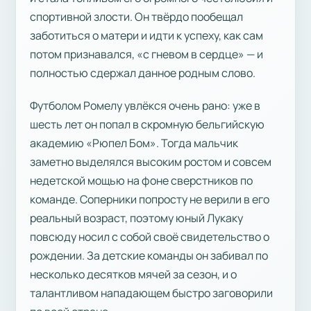
спортивной злости. Он твёрдо пообещал
заботиться о матери и идти к успеху, как сам
потом признавался, «с гневом в сердце» — и
полностью сдержал данное родным слово.
Футболом Ромелу увлёкся очень рано: уже в
шесть лет он попал в скромную бельгийскую
академию «Рюпел Бом». Тогда мальчик
заметно выделялся высоким ростом и совсем
недетской мощью на фоне сверстников по
команде. Соперники попросту не верили в его
реальный возраст, поэтому юный Лукаку
повсюду носил с собой своё свидетельство о
рождении. За детские команды он забивал по
несколько десятков мячей за сезон, и о
талантливом нападающем быстро заговорили