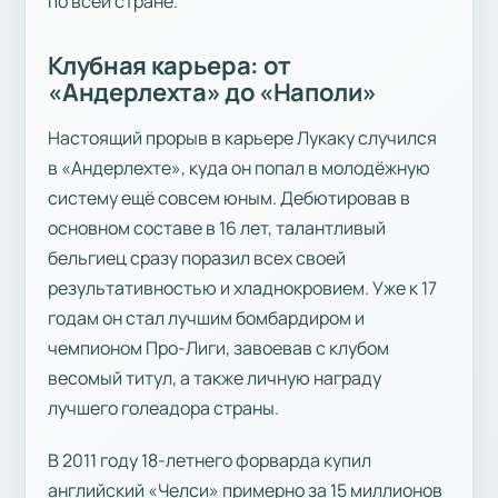
по всей стране.
Клубная карьера: от
«Андерлехта» до «Наполи»
Настоящий прорыв в карьере Лукаку случился
в «Андерлехте», куда он попал в молодёжную
систему ещё совсем юным. Дебютировав в
основном составе в 16 лет, талантливый
бельгиец сразу поразил всех своей
результативностью и хладнокровием. Уже к 17
годам он стал лучшим бомбардиром и
чемпионом Про-Лиги, завоевав с клубом
весомый титул, а также личную награду
лучшего голеадора страны.
В 2011 году 18-летнего форварда купил
английский «Челси» примерно за 15 миллионов