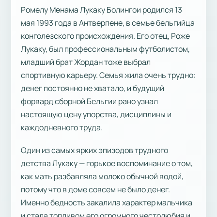
Ромелу Менама Лукаку Болингои родился 13
мая 1993 года в Антверпене, в семье бельгийца
конголезского происхождения. Его отец, Роже
Лукаку, был профессиональным футболистом,
младший брат Жордан тоже выбрал
спортивную карьеру. Семья жила очень трудно:
денег постоянно не хватало, и будущий
форвард сборной Бельгии рано узнал
настоящую цену упорства, дисциплины и
каждодневного труда.
Один из самых ярких эпизодов трудного
детства Лукаку — горькое воспоминание о том,
как мать разбавляла молоко обычной водой,
потому что в доме совсем не было денег.
Именно бедность закалила характер мальчика
и стала топливом его огромного честолюбия и