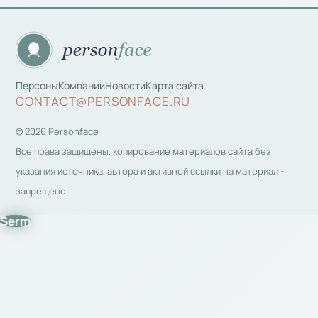
Персоны
Компании
Новости
Карта сайта
CONTACT@PERSONFACE.RU
© 2026 Personface
Все права защищены, копирование материалов сайта без
указания источника, автора и активной ссылки на материал -
запрещено
Serm