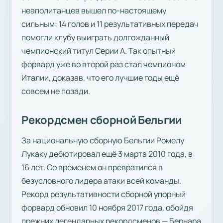
неаполитанцев вышел по-настоящему
сильным: 14 голов и 11 результативных передач
помогли клубу выиграть долгожданный
чемпионский титул Серии А. Так опытный
форвард уже во второй раз стал чемпионом
Италии, доказав, что его лучшие годы ещё
совсем не позади.
Рекордсмен сборной Бельгии
За национальную сборную Бельгии Ромелу
Лукаку дебютировал ещё 3 марта 2010 года, в
16 лет. Со временем он превратился в
безусловного лидера атаки всей команды.
Рекорд результативности сборной упорный
форвард обновил 10 ноября 2017 года, обойдя
прежних легендарных рекордсменов — Бернара