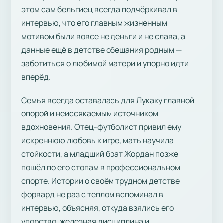
этом сам бельгиец всегда подчёркивал в
интервью, что его главным жизненным
мотивом были вовсе не деньги и не слава, а
данные ещё в детстве обещания родным —
заботиться о любимой матери и упорно идти
вперёд.
Семья всегда оставалась для Лукаку главной
опорой и неиссякаемым источником
вдохновения. Отец-футболист привил ему
искреннюю любовь к игре, мать научила
стойкости, а младший брат Жордан позже
пошёл по его стопам в профессиональном
спорте. Истории о своём трудном детстве
форвард не раз с теплом вспоминал в
интервью, объясняя, откуда взялись его
упорство, железная дисциплина и