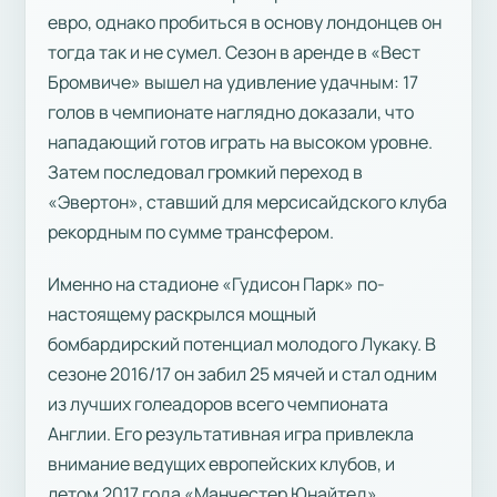
евро, однако пробиться в основу лондонцев он
тогда так и не сумел. Сезон в аренде в «Вест
Бромвиче» вышел на удивление удачным: 17
голов в чемпионате наглядно доказали, что
нападающий готов играть на высоком уровне.
Затем последовал громкий переход в
«Эвертон», ставший для мерсисайдского клуба
рекордным по сумме трансфером.
Именно на стадионе «Гудисон Парк» по-
настоящему раскрылся мощный
бомбардирский потенциал молодого Лукаку. В
сезоне 2016/17 он забил 25 мячей и стал одним
из лучших голеадоров всего чемпионата
Англии. Его результативная игра привлекла
внимание ведущих европейских клубов, и
летом 2017 года «Манчестер Юнайтед»