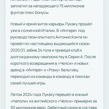
заплатил за нападающего 75 миллионов
фунтов плюс бонусы.
Новый и яркий виток карьеры Лукаку прошёл
уже в солнечной Италии. В «Интере» под
руководством опытного Антонио Конте он
провёл по-настоящему выдающийся сезон
2020/21, забив 24 гола и приведя клуб к
долгожданному чемпионству в Серии А. После
короткого возвращения в «Челси» и новых
аренд в «Интере» и «Рому» бельгиец
переходил из команды в команду в поисках
своей лучшей игры.
Летом 2024 года Лукаку перешёл в южный
«Наполи» из английского «Челси» примерно за
30 миллионов евро. Дебютный сезон в составе